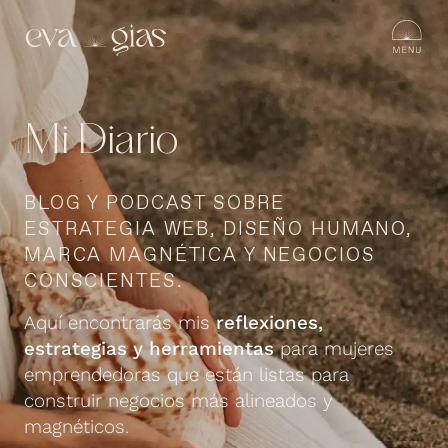
Mi Diario
BLOG Y PODCAST SOBRE
ESTRATEGIA WEB, DISEÑO HUMANO,
MARCA MAGNÉTICA Y NEGOCIOS
CONSCIENTES.
Aquí encontrarás mis
reflexiones,
estrategias y herramientas
para mujeres
emprendedoras que están listas para
construir negocios más alineados y
magnéticos.