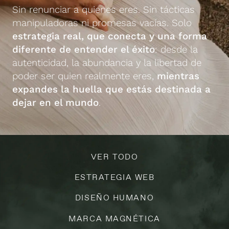
Sin renunciar a quienes eres. Sin tácticas
manipuladoras ni promesas vacías. Solo
estrategia real, que conecta y una forma
diferente de entender el éxito
: desde la
autenticidad, la abundancia y la libertad de
poder ser quien realmente eres,
mientras
expandes la huella que estás destinada a
dejar en el mundo
.
VER TODO
ESTRATEGIA WEB
DISEÑO HUMANO
MARCA MAGNÉTICA