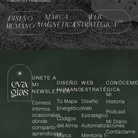
MARCA
WEB
DISEÑO
MAGNÉTICA
ESTRATÉGICA
HUMANO
ÚNETE A
DISEÑO
WEB
CONÓCEM
MI
HUMANO
ESTRATÉGICA
NEWSLETTER
Mi
Tu Mapa
Diseño
Historia
Correos
Energético
Web
íntimos
Podcast
ocasionales
Estratégico
Códigos
dónde
Mi Diario
del Alma
Automatizaciones
comparto
Contáctame
aprendizajes
Marca
Mentoría 1-