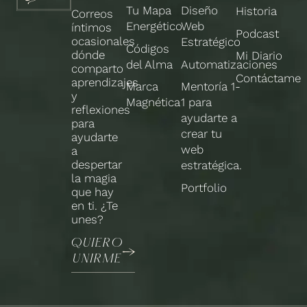
Tu Mapa
Diseño
Historia
Correos
Energético
Web
íntimos
Podcast
ocasionales
Estratégico
Códigos
dónde
Mi Diario
del Alma
Automatizaciones
comparto
Contáctame
aprendizajes
Marca
Mentoría 1-
y
Magnética
1 para
reflexiones
ayudarte a
para
crear tu
ayudarte
web
a
despertar
estratégica.
la magia
Portfolio
que hay
en ti. ¿Te
unes?
QUIERO
UNIRME