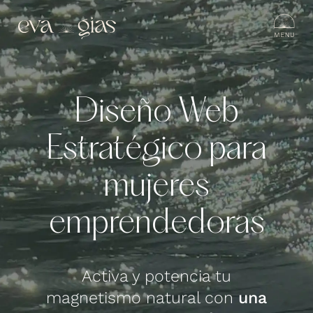
Diseño Web
Estratégico para
mujeres
emprendedoras
Activa y potencia tu
magnetismo natural con
una