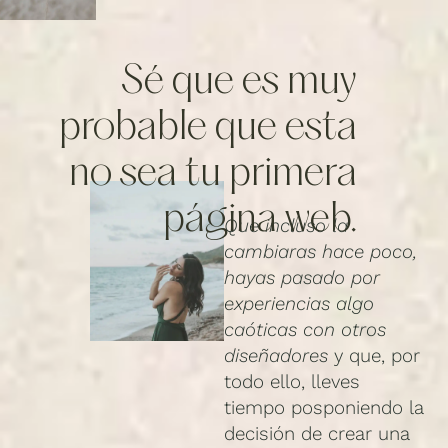
Sé que es muy
probable que esta
no sea tu primera
página web.
Que incluso la
cambiaras hace poco,
hayas pasado por
experiencias algo
caóticas con otros
diseñadores
y que, por
todo ello, lleves
tiempo posponiendo la
decisión de crear una