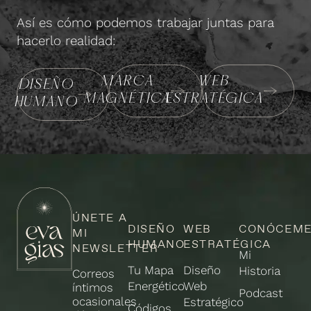
Así es cómo podemos trabajar juntas para
hacerlo realidad:
MARCA
WEB
DISEÑO
MAGNÉTICA
ESTRATÉGICA
HUMANO
ÚNETE A
DISEÑO
WEB
CONÓCEM
MI
HUMANO
ESTRATÉGICA
NEWSLETTER
Mi
Tu Mapa
Diseño
Historia
Correos
Energético
Web
íntimos
Podcast
ocasionales
Estratégico
Códigos