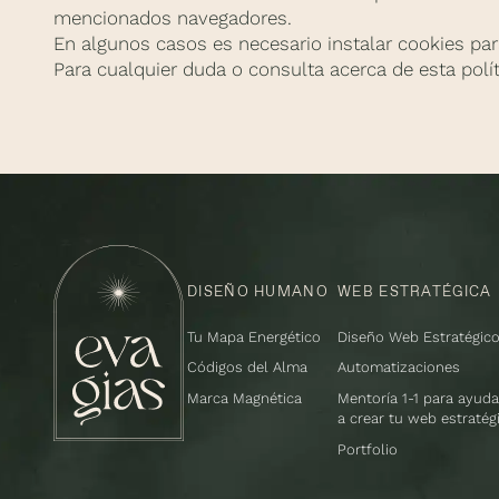
mencionados navegadores.
En algunos casos es necesario instalar cookies pa
Para cualquier duda o consulta acerca de esta pol
DISEÑO HUMANO
WEB ESTRATÉGICA
Tu Mapa Energético
Diseño Web Estratégic
Códigos del Alma
Automatizaciones
Marca Magnética
Mentoría 1-1 para ayuda
a crear tu web estratégi
Portfolio