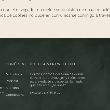
ra que el navegador no olvide su decisión de no aceptaci
ítica de cookies no dude en comunicarse conmigo a través
CONÓCEME
ÚNETE A MI NEWSLETTER
Correos íntimos ocasionales dónde
o
Mi Historia
comparto aprendizajes y reflexiones
Podcast
para ayudarte a despertar la magia
que hay en ti. ¿Te unes?
rte
Mi Diario
ca.
QUIERO UNIRME
Contáctame