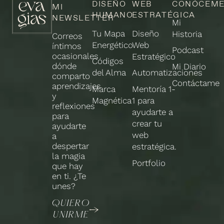
DISEÑO
WEB
CONÓCEM
MI
HUMANO
ESTRATÉGICA
NEWSLETTER
Mi
Tu Mapa
Diseño
Historia
Correos
Energético
Web
íntimos
Podcast
ocasionales
Estratégico
Códigos
dónde
Mi Diario
del Alma
Automatizaciones
comparto
Contáctame
aprendizajes
Marca
Mentoría 1-
y
Magnética
1 para
reflexiones
ayudarte a
para
crear tu
ayudarte
web
a
despertar
estratégica.
la magia
Portfolio
que hay
en ti. ¿Te
unes?
QUIERO
UNIRME