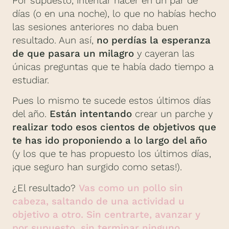
Por supuesto, intentar hacer en un par de
días (o en una noche), lo que no habías hecho
las sesiones anteriores no daba buen
resultado. Aun así,
no perdías la esperanza
de que pasara un milagro
y cayeran las
únicas preguntas que te había dado tiempo a
estudiar.
Pues lo mismo te sucede estos últimos días
del año.
Están intentando
crear un parche y
realizar todo esos cientos de objetivos que
te has ido proponiendo a lo largo del año
(y los que te has propuesto los últimos días,
¡que seguro han surgido como setas!).
¿El resultado?
Vas como un pollo sin
cabeza, saltando de una actividad u
objetivo a otro. Sin centrarte, avanzar y
por supuesto, sin terminar ninguno.