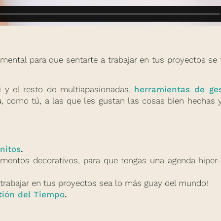
mental para que sentarte a trabajar en tus proyectos s
i y el resto de multiapasionadas,
herramientas de ges
s
, como tú, a las que les gustan las cosas bien hechas y
nitos
.
entos decorativos, para que tengas una agenda hiper-
 trabajar en tus proyectos sea lo más guay del mundo!
tión del Tiempo
.