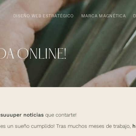
DISEÑO WEB ESTRATÉGICO
MARCA MAGNÉTICA
ENDA ONLINE!
 suuuper noticias
que contarte!
e ¡es un sueño cumplido! Tras muchos meses de trabajo,
h