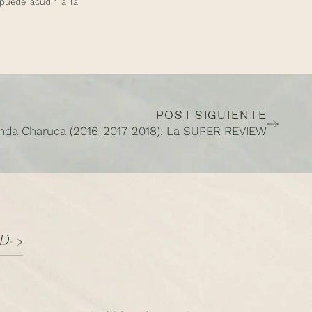
 puede acudir a la
POST SIGUIENTE
nda Charuca (2016-2017-2018): La SUPER REVIEW
AD