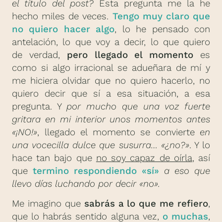
el título del post?
Esta pregunta me la he
hecho miles de veces.
Tengo muy claro que
no quiero hacer algo
, lo he pensado con
antelación, lo que voy a decir, lo que quiero
de verdad,
pero llegado el momento
es
como si algo irracional se adueñara de mí y
me hiciera olvidar que no quiero hacerlo, no
quiero decir que sí a esa situación, a esa
pregunta. Y
por mucho que una voz fuerte
gritara en mi interior unos momentos antes
«¡NO!»
, llegado el momento se convierte
en
una vocecilla dulce que susurra… «¿no?»
. Y lo
hace tan bajo que
no soy capaz de oírla
, así
que
termino respondiendo «sí»
a eso que
llevo días luchando por decir «no».
Me imagino que
sabrás a lo que me refiero
,
que lo habrás sentido alguna vez,
o muchas
,