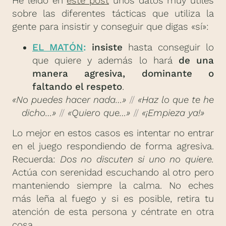
He leído en
este post
unos datos muy útiles
sobre las diferentes tácticas que utiliza la
gente para insistir y conseguir que digas «sí»:
EL MATÓN
:
insiste
hasta conseguir lo
que quiere y además lo hará
de una
manera agresiva, dominante o
faltando el respeto
.
«No puedes hacer nada…»
//
«Haz lo que te he
dicho…»
//
«Quiero que…»
//
«¡Empieza ya!»
Lo mejor en estos casos es intentar no entrar
en el juego respondiendo de forma agresiva.
Recuerda:
Dos no discuten si uno no quiere.
Actúa con serenidad escuchando al otro pero
manteniendo siempre la calma. No eches
más leña al fuego y si es posible, retira tu
atención de esta persona y céntrate en otra
cosa.