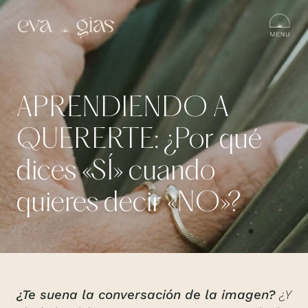
APRENDIENDO A
QUERERTE: ¿Por qué
dices «SÍ» cuando
quieres decir «NO»?
¿Te suena la conversación de la imagen?
¿Y