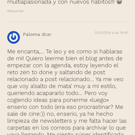
multiapasionada y con nuevos hábitos!!! 😀
Responder
20/12/2014 a las 19:42
Paloma
dice:
Me encanta,… Te leo y es como si hablaras
de mi! Quiero leerme bien el blog antes de
empezar con la agenda, estoy leyendo el
reto zen to done y saltando de post
relacionado a post relacionado… Ya me veo
que voy a’salto de mata’ muy a mi estilo,
queriendo acapararlo todo… Pero voy
cogiendo ideas para ponerme «luego»
enserio con todo (era eso procrastinar? Me
sale de cine:)) no, enserio, ya he hecho
limpieza de newsletters y me falta hacer las
carpetas en los correos para archivar lo que
vaya llegando. Me siento súper identificada