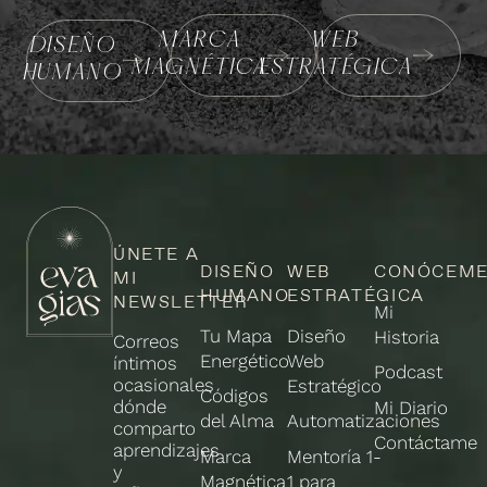
MARCA
WEB
DISEÑO
MAGNÉTICA
ESTRATÉGICA
HUMANO
ÚNETE A
DISEÑO
WEB
CONÓCEM
MI
HUMANO
ESTRATÉGICA
NEWSLETTER
Mi
Tu Mapa
Diseño
Historia
Correos
Energético
Web
íntimos
Podcast
ocasionales
Estratégico
Códigos
dónde
Mi Diario
del Alma
Automatizaciones
comparto
Contáctame
aprendizajes
Marca
Mentoría 1-
y
Magnética
1 para