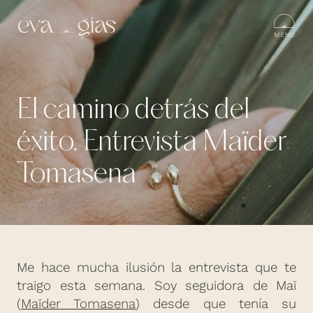
El camino detrás del
éxito. Entrevista Maïder
Tomasena
Me hace mucha ilusión la entrevista que te
traigo esta semana. Soy seguidora de Maï
(
Maïder Tomasena
) desde que tenía su