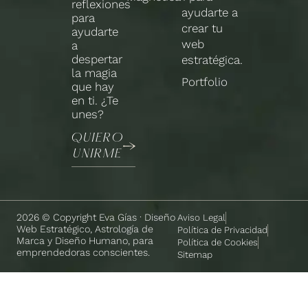
reflexiones
ayudarte a
para
crear tu
ayudarte
web
a
despertar
estratégica.
la magia
Portfolio
que hay
en ti. ¿Te
unes?
QUIERO
UNIRME
2026 © Copyright Eva Gías · Diseño
Aviso Legal
Web Estratégico, Astrología de
Política de Privacidad
Marca y Diseño Humano, para
Política de Cookies
emprendedoras conscientes.
Sitemap