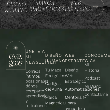
MARCA
WEB
DISEÑO
MAGNÉTICA
ESTRATÉGICA
HUMANO
ÚNETE A
DISEÑO
WEB
CONÓCEM
MI
HUMANO
ESTRATÉGICA
NEWSLETTER
Mi
Tu Mapa
Diseño
Historia
Correos
Energético
Web
íntimos
Podcast
ocasionales
Estratégico
Códigos
dónde
Mi Diario
del Alma
Automatizaciones
comparto
Contáctame
aprendizajes
Marca
Mentoría 1-
y
Magnética
1 para
reflexiones
ayudarte a