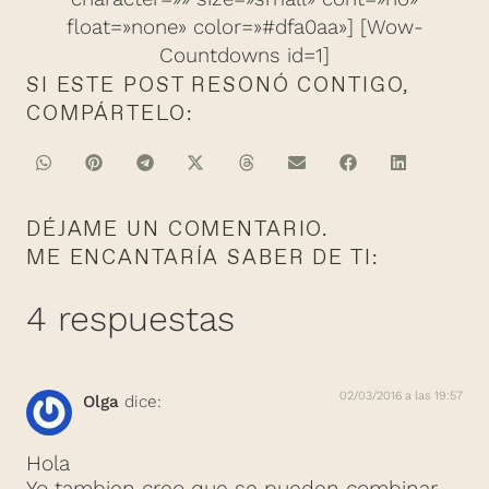
float=»none» color=»#dfa0aa»] [Wow-
Countdowns id=1]
SI ESTE POST RESONÓ CONTIGO,
COMPÁRTELO:
DÉJAME UN COMENTARIO.
ME ENCANTARÍA SABER DE TI:
4 respuestas
02/03/2016 a las 19:57
Olga
dice:
Hola
Yo tambien creo que se pueden combinar