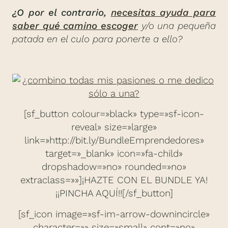
¿O por el contrario,
necesitas ayuda para
saber qué camino escoger
y/o una pequeña
patada en el culo para ponerte a ello?
[sf_button colour=»black» type=»sf-icon-
reveal» size=»large»
link=»http://bit.ly/BundleEmprendedores»
target=»_blank» icon=»fa-child»
dropshadow=»no» rounded=»no»
extraclass=»»]¡HAZTE CON EL BUNDLE YA!
¡¡PINCHA AQUÍ!![/sf_button]
[sf_icon image=»sf-im-arrow-downincircle»
character=»» size=»small» cont=»no»