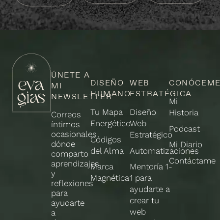
ÚNETE A
DISEÑO
WEB
CONÓCEM
MI
HUMANO
ESTRATÉGICA
NEWSLETTER
Mi
Tu Mapa
Diseño
Historia
Correos
Energético
Web
íntimos
Podcast
ocasionales
Estratégico
Códigos
dónde
Mi Diario
del Alma
Automatizaciones
comparto
Contáctame
aprendizajes
Marca
Mentoría 1-
y
Magnética
1 para
reflexiones
ayudarte a
para
crear tu
ayudarte
web
a