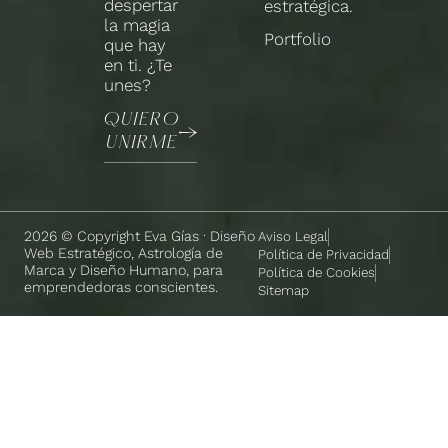
despertar
estratégica.
la magia
Portfolio
que hay
en ti. ¿Te
unes?
QUIERO
UNIRME
2026 © Copyright Eva Gías · Diseño
Aviso Legal
Web Estratégico, Astrología de
Política de Privacidad
Marca y Diseño Humano, para
Política de Cookies
emprendedoras conscientes.
Sitemap