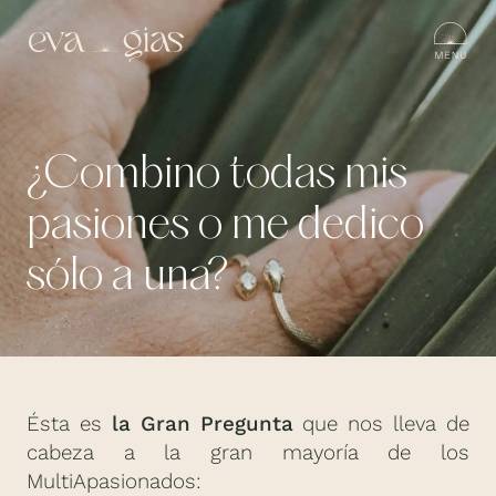
¿Combino todas mis
pasiones o me dedico
sólo a una?
Ésta es
la Gran Pregunta
que nos lleva de
cabeza a la gran mayoría de los
MultiApasionados: