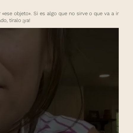
«ese objeto». Si es algo que no sirve o que va a ir
do, tíralo ¡ya!