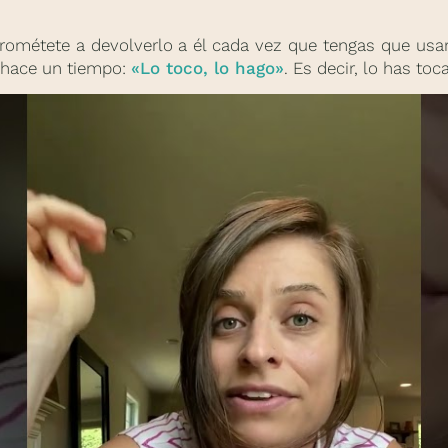
rométete a devolverlo a él cada vez que tengas que usar 
s hace un tiempo:
«Lo toco, lo hago»
. Es decir, lo has toca