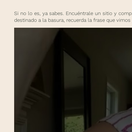
Si no lo es, ya sabes. Encuéntrale un sitio y comp
destinado a la basura, recuerda la frase que vimo