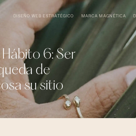
DISEÑO WEB ESTRATÉGICO
MARCA MAGNÉTICA
 Hábito 6: Ser
squeda de
osa su sitio