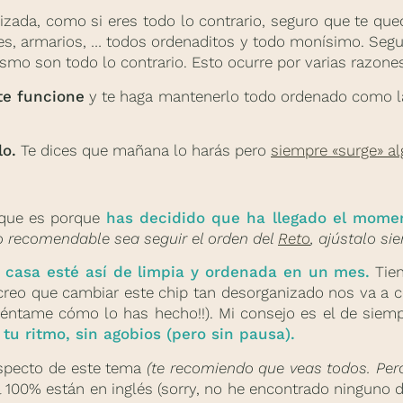
nizada, como si eres todo lo contrario, seguro que te q
ntes, armarios, … todos ordenaditos y todo monísimo. Segu
ismo son todo lo contrario. Esto ocurre por varias razone
te funcione
y te haga mantenerlo todo ordenado como las
lo.
Te dices que mañana lo harás pero
siempre «surge» a
que es porque
has decidido que ha llegado el mome
lo recomendable sea seguir el orden del
Reto
, ajústalo s
casa esté así de limpia y ordenada en un mes.
Tien
creo que cambiar este chip tan desorganizado nos va a 
uéntame cómo lo has hecho!!). Mi consejo es el de siemp
 tu ritmo, sin agobios (pero sin pausa).
especto de este tema
(te recomiendo que veas todos. Pero
 100% están en inglés (sorry, no he encontrado ninguno d