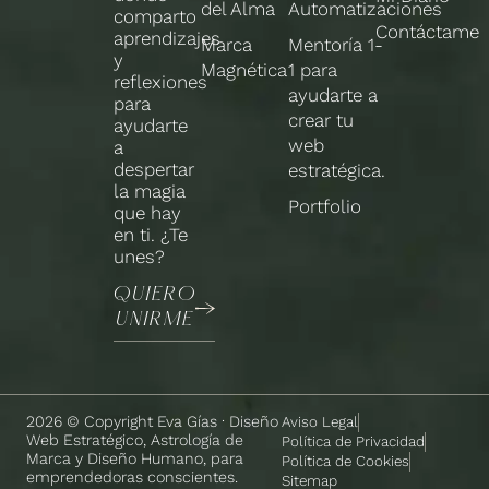
del Alma
Automatizaciones
comparto
Contáctame
aprendizajes
Marca
Mentoría 1-
y
Magnética
1 para
reflexiones
ayudarte a
para
crear tu
ayudarte
web
a
despertar
estratégica.
la magia
Portfolio
que hay
en ti. ¿Te
unes?
QUIERO
UNIRME
2026 © Copyright Eva Gías · Diseño
Aviso Legal
Web Estratégico, Astrología de
Política de Privacidad
Marca y Diseño Humano, para
Política de Cookies
emprendedoras conscientes.
Sitemap