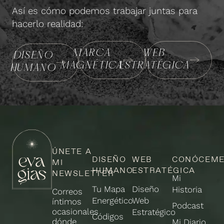
Así es cómo podemos trabajar juntas para
hacerlo realidad:
MARCA
WEB
DISEÑO
MAGNÉTICA
ESTRATÉGICA
HUMANO
ÚNETE A
DISEÑO
WEB
CONÓCEM
MI
HUMANO
ESTRATÉGICA
NEWSLETTER
Mi
Tu Mapa
Diseño
Historia
Correos
Energético
Web
íntimos
Podcast
ocasionales
Estratégico
Códigos
dónde
Mi Diario