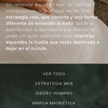
Sin renunciar a quienes eres. Sin tácticas
manipuladoras ni promesas vacías. Solo
estrategia real, que conecta y una forma
diferente de entender el éxito
: desde la
autenticidad, la abundancia y la libertad de
poder ser quien realmente eres,
mientras
expandes la huella que estás destinada a
dejar en el mundo
.
VER TODO
ESTRATEGIA WEB
DISEÑO HUMANO
MARCA MAGNÉTICA