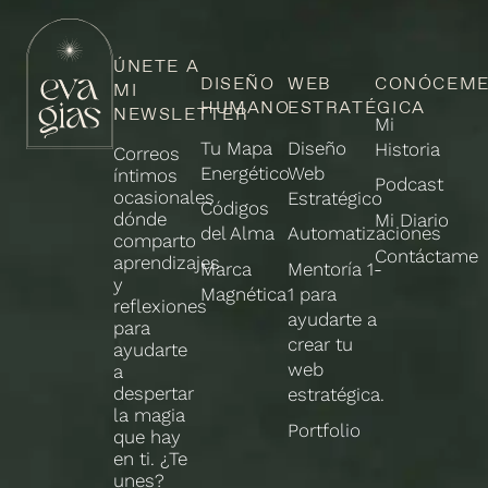
ÚNETE A
DISEÑO
WEB
CONÓCEM
MI
HUMANO
ESTRATÉGICA
NEWSLETTER
Mi
Tu Mapa
Diseño
Historia
Correos
Energético
Web
íntimos
Podcast
ocasionales
Estratégico
Códigos
dónde
Mi Diario
del Alma
Automatizaciones
comparto
Contáctame
aprendizajes
Marca
Mentoría 1-
y
Magnética
1 para
reflexiones
ayudarte a
para
crear tu
ayudarte
web
a
despertar
estratégica.
la magia
Portfolio
que hay
en ti. ¿Te
unes?