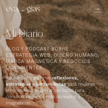
Mi Diario
BLOG Y PODCAST SOBRE
ESTRATEGIA WEB, DISEÑO HUMANO,
MARCA MAGNÉTICA Y NEGOCIOS
CONSCIENTES.
Aquí encontrarás mis
reflexiones,
estrategias y herramientas
para mujeres
emprendedoras que están listas para
construir negocios más alineados y
magnéticos.