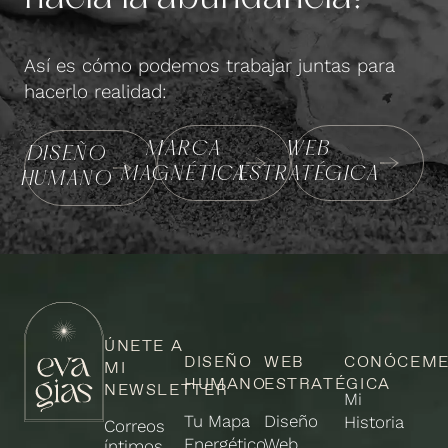
Así es cómo podemos trabajar juntas para
hacerlo realidad:
MARCA
WEB
DISEÑO
MAGNÉTICA
ESTRATÉGICA
HUMANO
ÚNETE A
DISEÑO
WEB
CONÓCEM
MI
HUMANO
ESTRATÉGICA
NEWSLETTER
Mi
Tu Mapa
Diseño
Historia
Correos
Energético
Web
íntimos