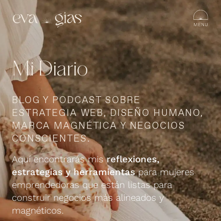
Mi Diario
BLOG Y PODCAST SOBRE
ESTRATEGIA WEB, DISEÑO HUMANO,
MARCA MAGNÉTICA Y NEGOCIOS
CONSCIENTES.
Aquí encontrarás mis
reflexiones,
estrategias y herramientas
para mujeres
emprendedoras que están listas para
construir negocios más alineados y
magnéticos.