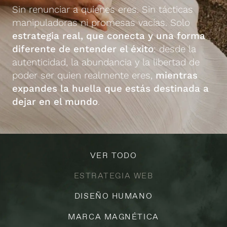
Sin renunciar a quienes eres. Sin tácticas
manipuladoras ni promesas vacías. Solo
estrategia real, que conecta y una forma
diferente de entender el éxito
: desde la
autenticidad, la abundancia y la libertad de
poder ser quien realmente eres,
mientras
expandes la huella que estás destinada a
dejar en el mundo
.
VER TODO
ESTRATEGIA WEB
DISEÑO HUMANO
MARCA MAGNÉTICA