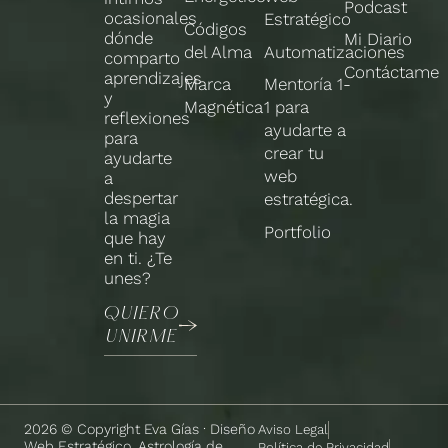
Podcast
ocasionales
Estratégico
Códigos
dónde
Mi Diario
del Alma
Automatizaciones
comparto
Contáctame
aprendizajes
Marca
Mentoría 1-
y
Magnética
1 para
reflexiones
ayudarte a
para
crear tu
ayudarte
web
a
despertar
estratégica.
la magia
Portfolio
que hay
en ti. ¿Te
unes?
QUIERO
UNIRME
2026 © Copyright Eva Gías · Diseño
Aviso Legal
Web Estratégico, Astrología de
Política de Privacidad